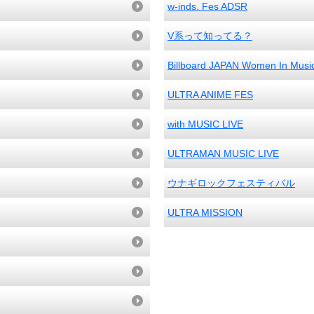
w-inds. Fes ADSR
V系って知ってる？
Billboard JAPAN Women In Musi
ULTRA ANIME FES
with MUSIC LIVE
ULTRAMAN MUSIC LIVE
ウナギロックフェスティバル
ULTRA MISSION