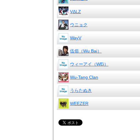
VΔLZ
ウニョク
WayV
伍佰（Wu Bai）
ウィーアイ（WEi）
Wu-Tang Clan
うらたぬき
WEEZER