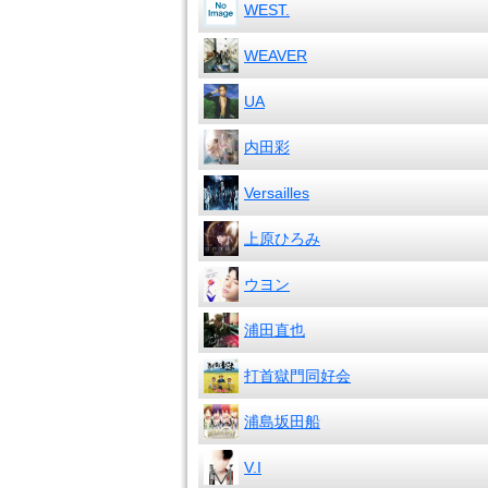
WEST.
WEAVER
UA
内田彩
Versailles
上原ひろみ
ウヨン
浦田直也
打首獄門同好会
浦島坂田船
V.I