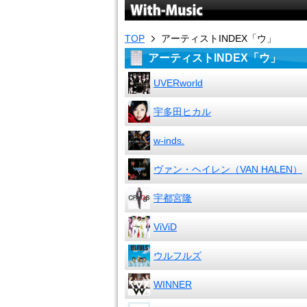
TOP
アーティストINDEX「ウ」
アーティストINDEX「ウ」
UVERworld
宇多田ヒカル
w-inds.
ヴァン・ヘイレン（VAN HALEN）
宇都宮隆
ViViD
ウルフルズ
WINNER