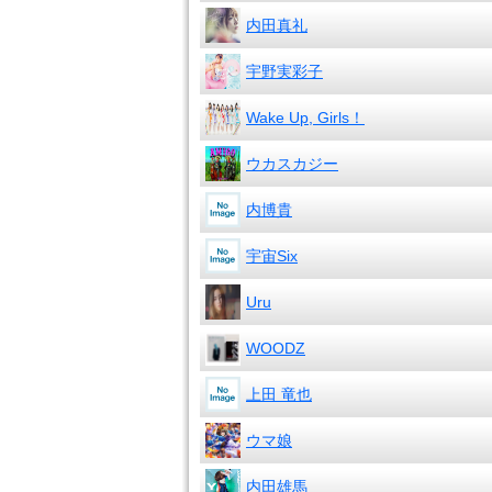
内田真礼
宇野実彩子
Wake Up, Girls！
ウカスカジー
内博貴
宇宙Six
Uru
WOODZ
上田 竜也
ウマ娘
内田雄馬