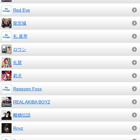
Red Eye
龍宮城
礼 真琴
ロウン
礼賛
莉犬
Repezen Foxx
REAL AKIBA BOYZ
離婚伝説
Royz