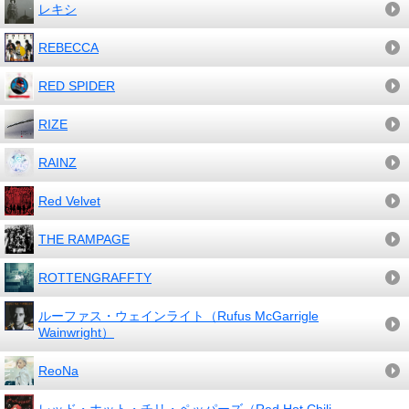
レキシ
REBECCA
RED SPIDER
RIZE
RAINZ
Red Velvet
THE RAMPAGE
ROTTENGRAFFTY
ルーファス・ウェインライト（Rufus McGarrigle
Wainwright）
ReoNa