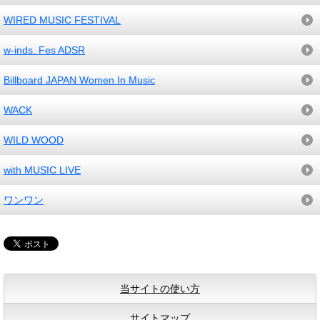
WIRED MUSIC FESTIVAL
w-inds. Fes ADSR
Billboard JAPAN Women In Music
WACK
WILD WOOD
with MUSIC LIVE
ワンワン
当サイトの使い方
サイトマップ