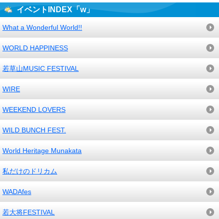
イベントINDEX「w」
What a Wonderful World!!
WORLD HAPPINESS
若草山MUSIC FESTIVAL
WIRE
WEEKEND LOVERS
WILD BUNCH FEST.
World Heritage Munakata
私だけのドリカム
WADAfes
若大将FESTIVAL