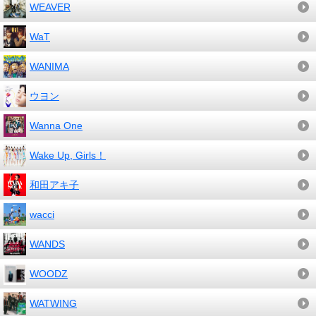
WEAVER
WaT
WANIMA
ウヨン
Wanna One
Wake Up, Girls！
和田アキ子
wacci
WANDS
WOODZ
WATWING