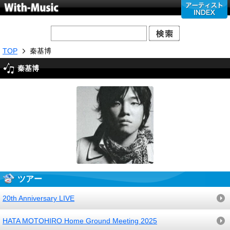
TOP
秦基博
秦基博
ツアー
20th Anniversary LIVE
HATA MOTOHIRO Home Ground Meeting 2025