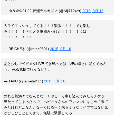
— ゆう＠9/21.22 夢洲ラルカジノ (@Niji7124Yt)
2015, 9月 16
人生初モッシュしてくる！！！緊張！！！！でも楽し
み！！！！！ベビメタ軍団みっけた！！！！！うは
ー！！！！！！！
— REICHEる (@reina0301)
2015, 9月 16
あと少しでベビメタLIVE 初参戦の方はLIVEの凄さに驚くであろ
う。 死ぬ覚悟で行かないと。
— TAKU (@tametal414)
2015, 9月 16
外れる気満々でなんとなーくゆるーく申し込んでみたらチケット
当たってしまったので、ベビメタさんのワンマンにはじめて来て
みたけれど…なんとなーくゆるーく来るようなライブではない気
がひしひしとしてきて、無駄に緊張してる…