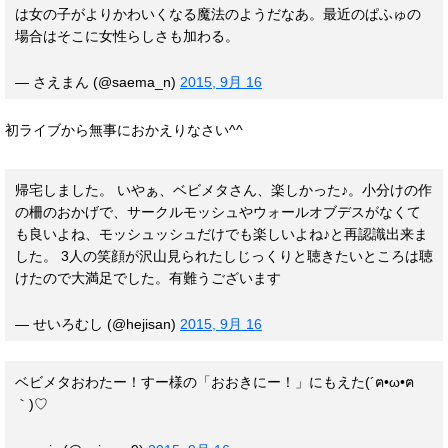
は女の子がよりかわいくなる魔法のようだなあ。最近のぱふゅの
場合はそこに女性らしさも加わる。
— さえまん (@saema_n)
2015, 9月 16
初ライブから無事におかえりなさい^^
帰宅しました。 いやぁ、ベビメタさん、楽しかった♪。小分けの作
の柵のおかげで、サークルモッシュやウォールオブデスがなくて
も良いよね、モッシュッシュだけでも楽しいよね♪と再認識出来ま
した。 3人の笑顔が沢山見られたしじっくりと聴きたいところは聴
けたので大満足でした。有難うございます
— せいろむし (@hejisan)
2015, 9月 16
ベビメタおわたー！すー様の「おおきにー！」にもえた(´ฅ•ω•ฅ
｀)♡