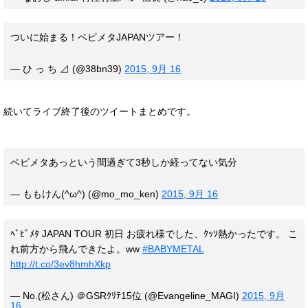
ついに始まる！ベビメタJAPANツアー！
— ひ っ ち ⊿ (@38bn39)
2015, 9月 16
続いてライブ終了後のツイートまとめです。
ベビメタあっという間過ぎて3秒しか経ってない気分
— ももけん(^ω^) (@mo_mo_ken)
2015, 9月 16
ﾍﾞﾋﾞﾒﾀ JAPAN TOUR 初日 お疲れ様でした、ｸｯｿ熱かったです。 こ
れ前方から飛んできたよ。ww
#BABYMETAL
http://t.co/3ev8hmhXkp
— No.(松さん) ＠GSRｸﾘﾃ15位 (@Evangeline_MAGI)
2015, 9月
16