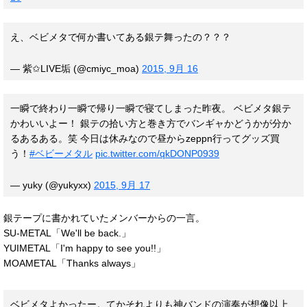
え、ベビメタで何か書いてある銀テ舞ったの？？？
— 紫✩LIVE垢 (@cmiyc_moa)
2015, 9月 16
一瞬で終わり一瞬で帰り一瞬で寝てしまった昨夜。 ベビメタ銀テ
かわいいよー！ 銀テの拾い方と巻き方でバンギャかどうかが分か
るあるある。笑 今日は休みなので昼からzeppn行ってグッズ買
う！
#ベビーメタル
pic.twitter.com/qkDONP0939
— yuky (@yukyxx)
2015, 9月 17
銀テープに書かれていたメンバーからの一言。
SU-METAL「We'll be back.」
YUIMETAL「I'm happy to see you!!」
MOAMETAL「Thanks always」
ベビメタよかったー。てかそれよりも神バンドの演奏が想像以上