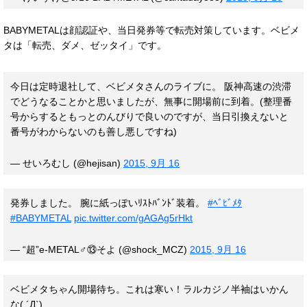
BABYMETALは顔認証や、当日発券等で転売対策しています。ベビメ
タは「転売、ダメ、ゼッタイ」です。
今日は定時退社して、ベビメタさんのライブに。 阪神高速の渋滞
でどうなることかと思いましたが、無事に開場前に到着。(整理番
号からするともっとのんびりで良いのですが、当日引換えないと
番号がわからないのも善し悪しですね)
— せいろむし (@hejisan)
2015, 9月 16
発券しました。 腕に紙っぽいﾘｽﾄﾊﾞﾝﾄﾞ装着。
#ﾍﾞﾋﾞﾒﾀ
#BABYMETAL
pic.twitter.com/gAGAg5rHkt
— “超”e-METAL♂⑬そよ (@shock_MCZ)
2015, 9月 16
ベビメタちゃん開場待ち。これは寒い！ラルカジノ半袖はいかん
な( ´Д`)