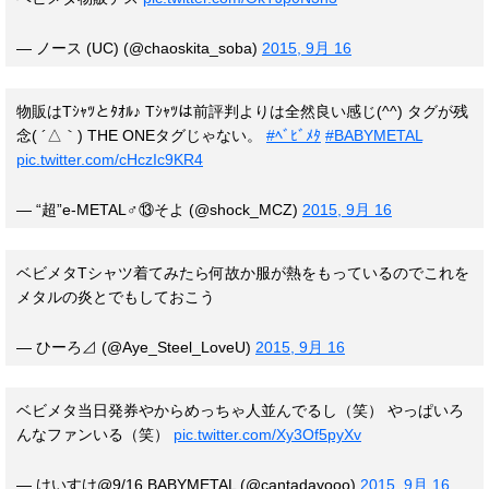
— ノース (UC) (@chaoskita_soba)
2015, 9月 16
物販はTｼｬﾂとﾀｵﾙ♪ Tｼｬﾂは前評判よりは全然良い感じ(^^) タグが残
念( ´△｀) THE ONEタグじゃない。
#ﾍﾞﾋﾞﾒﾀ
#BABYMETAL
pic.twitter.com/cHczIc9KR4
— “超”e-METAL♂⑬そよ (@shock_MCZ)
2015, 9月 16
ベビメタTシャツ着てみたら何故か服が熱をもっているのでこれを
メタルの炎とでもしておこう
— ひーろ⊿ (@Aye_Steel_LoveU)
2015, 9月 16
ベビメタ当日発券やからめっちゃ人並んでるし（笑） やっぱいろ
んなファンいる（笑）
pic.twitter.com/Xy3Of5pyXv
— けいすけ@9/16 BABYMETAL (@cantadayooo)
2015, 9月 16