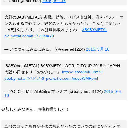
— anis (@anis_sa9)
2015, 9月 16
念願のBABYMETAL初参戦。結論、ベビメタは神。音もパフォーマ
ンスもまるで外タレ。観客のノリも良かったし、こんなに楽しい
LIVEは久しぶり。これは世界取れますわ…
#BABYMETAL
pic.twitter.com/K172UbfeY0
— いづつんぱみゅぱみゅ。 (@winered1224)
2015, 9月 16
[BABYmatoMETAL] BABYMETAL WORLD TOUR 2015 in JAPAN
大阪16日セトリ「おおきにー」
http://t.co/o8mlUJ8z2u
#babymetal
#ベビメタ
pic.twitter.com/nucpWMFpml
— YO-ICHI-METAL@新春プレミア (@babymetal1124)
2015, 9月
16
参加したみなさん、お疲れ様でした！
旦那のロック画面が子供の写真だったのにいつの間にかベビメタ