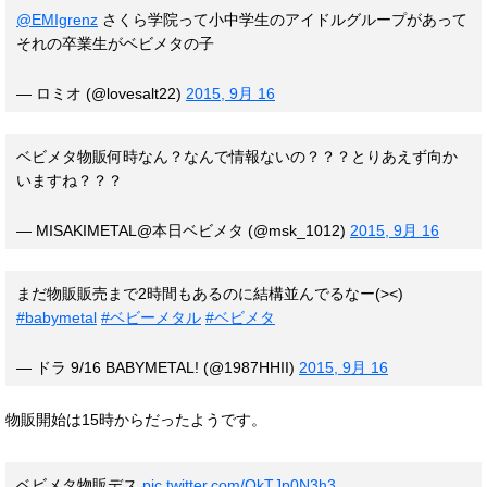
@EMIgrenz
さくら学院って小中学生のアイドルグループがあって
それの卒業生がベビメタの子
— ロミオ (@lovesalt22)
2015, 9月 16
ベビメタ物販何時なん？なんで情報ないの？？？とりあえず向か
いますね？？？
— MISAKIMETAL@本日ベビメタ (@msk_1012)
2015, 9月 16
まだ物販販売まで2時間もあるのに結構並んでるなー(><)
#babymetal
#ベビーメタル
#ベビメタ
— ドラ 9/16 BABYMETAL! (@1987HHII)
2015, 9月 16
物販開始は15時からだったようです。
ベビメタ物販デス
pic.twitter.com/OkTJp0N3h3