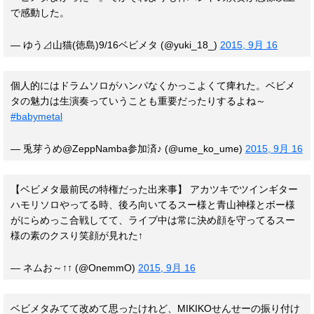
で感動した。
— ゆう⊿山猫(徳島)9/16ベビメタ (@yuki_18_)
2015, 9月 16
個人的にはドラムソロがハンパなくかっこよくて痺れた。ベビメ
タの魅力は生演奏っていうことも重要だったりするよね～
#babymetal
— 兎芽うめ@ZeppNamba参加済♪ (@ume_ko_ume)
2015, 9月 16
【ベビメタ最前民の特権だった出来事】 アカツキでツインギター
ハモリソロやってる時、後ろ向いてるスー様と青山神様とボー様
がにらめっこ合戦してて、ライブ中は常に決め顔を守ってるスー
様の素のクスり笑顔が見れた↑
— ネムお～↑↑ (@OnemmO)
2015, 9月 16
ベビメタみてて改めて思ったけれど、MIKIKOせんせーの振り付け