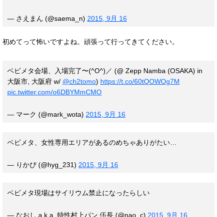
— さえまん (@saema_n)
2015, 9月 16
初めてって怖いですよね。頑張って行ってきてください。
ベビメタ会場、入場完了〜(^O^)／ (@ Zepp Namba (OSAKA) in
大阪市, 大阪府 w/
@ch2tomo
)
https://t.co/60tQOWOg7M
pic.twitter.com/o6DBYMmCMO
— マーク (@mark_wota)
2015, 9月 16
ベビメタ、女性専用エリアがあるのめちゃありがたい…
— りかぴ (@hyg_231)
2015, 9月 16
ベビメタ現場はサイリウム禁止になったらしい
— なおし a.k.a. 特性村上パン 伍長 (@nao_c)
2015, 9月 16