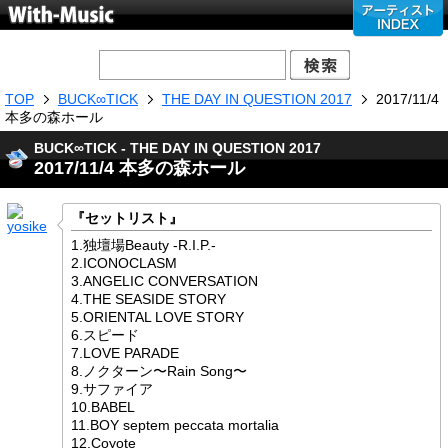
TOP
BUCK∞TICK
THE DAY IN QUESTION 2017
2017/11/4
本多の森ホール
BUCK∞TICK - THE DAY IN QUESTION 2017
2017/11/4 本多の森ホール
『セットリスト』
1.独壇場Beauty -R.I.P.-
2.ICONOCLASM
3.ANGELIC CONVERSATION
4.THE SEASIDE STORY
5.ORIENTAL LOVE STORY
6.スピード
7.LOVE PARADE
8.ノクターン〜Rain Song〜
9.サファイア
10.BABEL
11.BOY septem peccata mortalia
12.Coyote