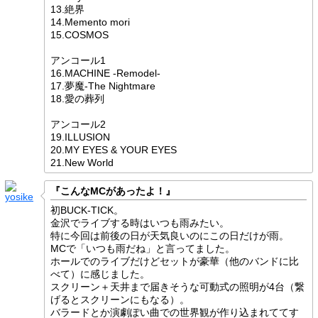
13.絶界
14.Memento mori
15.COSMOS
アンコール1
16.MACHINE -Remodel-
17.夢魔-The Nightmare
18.愛の葬列
アンコール2
19.ILLUSION
20.MY EYES & YOUR EYES
21.New World
『こんなMCがあったよ！』
初BUCK-TICK。
金沢でライブする時はいつも雨みたい。
特に今回は前後の日が天気良いのにこの日だけが雨。
MCで「いつも雨だね」と言ってました。
ホールでのライブだけどセットが豪華（他のバンドに比
べて）に感じました。
スクリーン＋天井まで届きそうな可動式の照明が4台（繋
げるとスクリーンにもなる）。
バラードとか演劇ぽい曲での世界観が作り込まれててす