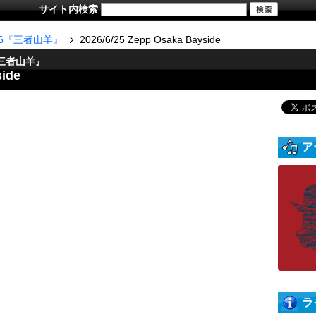
サイト内検索
026『三者山羊』
2026/6/25 Zepp Osaka Bayside
6『三者山羊』
side
ア
ラ