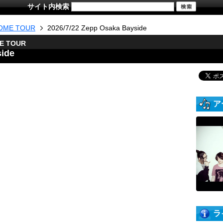
サイト内検索
OME TOUR
2026/7/22 Zepp Osaka Bayside
ME TOUR
side
ア
ラ