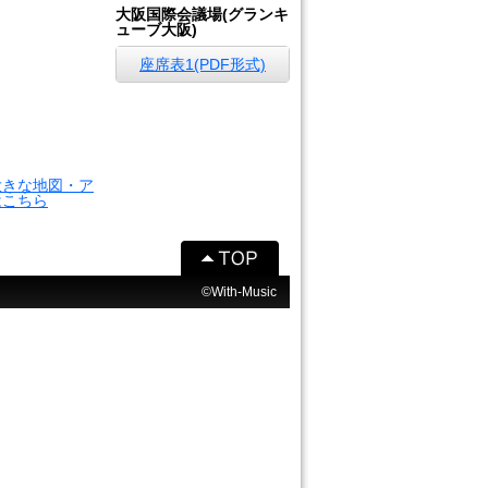
大阪国際会議場(グランキ
ューブ大阪)
座席表1(PDF形式)
大きな地図・ア
はこちら
©With-Music