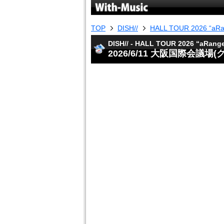
TOP
DISH//
HALL TOUR 2026 “aRa
DISH// - HALL TOUR 2026 “aRang
2026/6/11 大阪国際会議