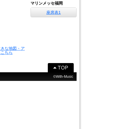
マリンメッセ福岡
座席表1
大きな地図・ア
はこちら
©With-Music