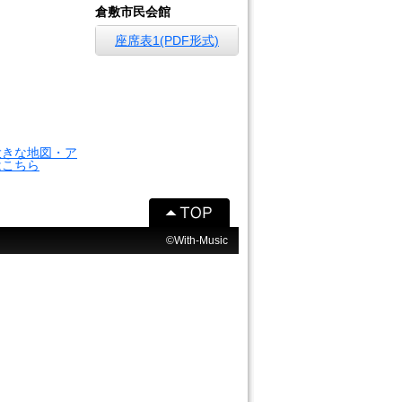
倉敷市民会館
座席表1(PDF形式)
大きな地図・ア
はこちら
©With-Music