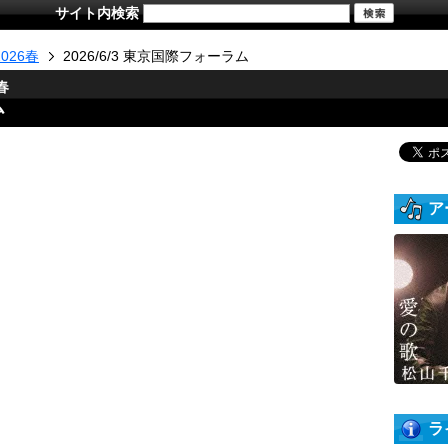
サイト内検索
026春
2026/6/3 東京国際フォーラム
春
ム
ア
ラ