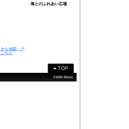
海とのふれあい広場
大きな地図・ア
はこちら
©With-Music