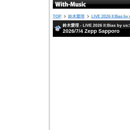
TOP
鈴木愛理
LIVE 2026 ll:Bias by u
鈴木愛理 - LIVE 2026 ll:Bias by us:l
2026/7/4 Zepp Sapporo