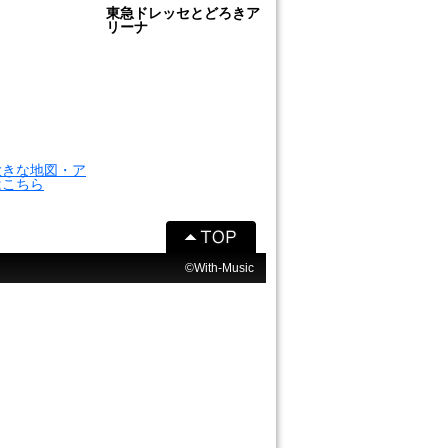
東急ドレッセとどろきア
リーナ
大きな地図・ア
はこちら
©With-Music