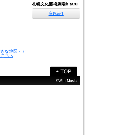
札幌文化芸術劇場hitaru
座席表1
大きな地図・ア
はこちら
©With-Music