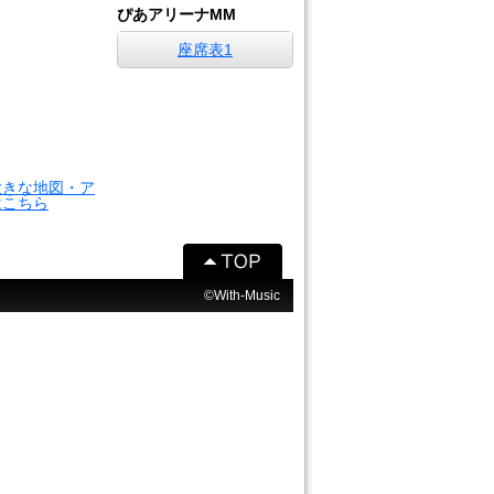
ぴあアリーナMM
座席表1
大きな地図・ア
はこちら
©With-Music