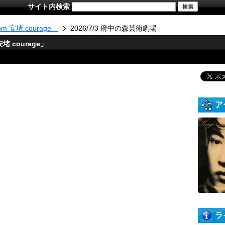
サイト内検索
om 安堵 courage」
2026/7/3 府中の森芸術劇場
安堵 courage」
ア
ラ