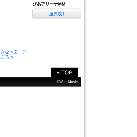
ぴあアリーナMM
座席表1
大きな地図・ア
はこちら
©With-Music