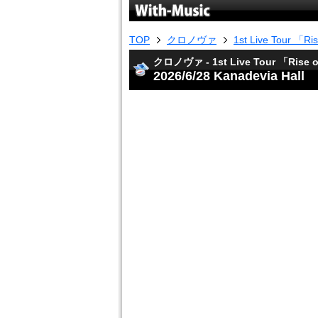
TOP
クロノヴァ
1st Live Tour 「Ri
クロノヴァ - 1st Live Tour 「Rise o
2026/6/28 Kanadevia Hall