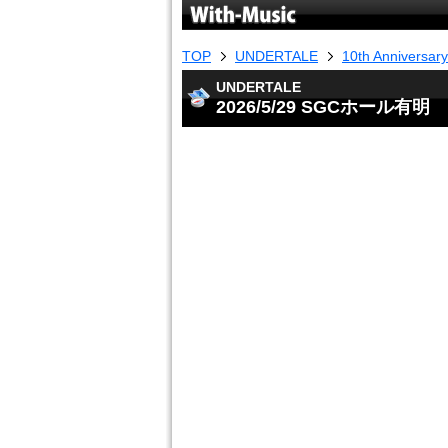
TOP
UNDERTALE
10th Anniversar
UNDERTALE
2026/5/29 SGCホール有明