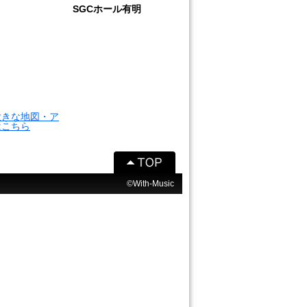
SGCホール有明
大きな地図・ア
はこちら
©With-Music