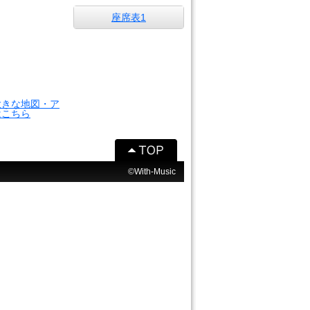
座席表1
大きな地図・ア
はこちら
©With-Music