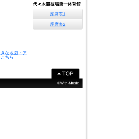
代々木競技場第一体育館
座席表1
座席表2
大きな地図・ア
はこちら
©With-Music