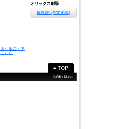
オリックス劇場
座席表1(PDF形式)
大きな地図・ア
はこちら
©With-Music