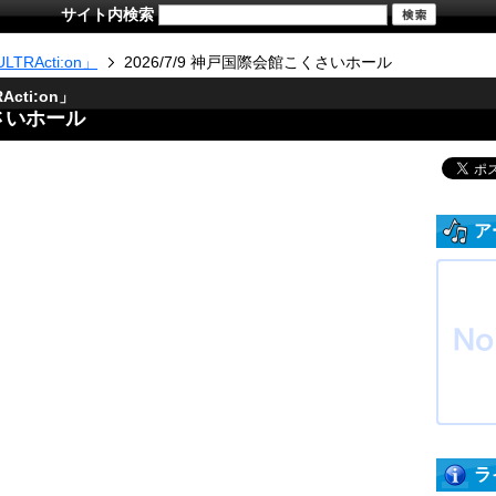
サイト内検索
LTRActi:on」
2026/7/9 神戸国際会館こくさいホール
Acti:on」
くさいホール
ア
ラ