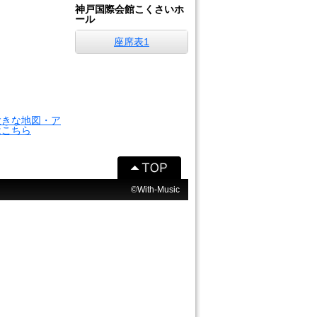
神戸国際会館こくさいホ
ール
座席表1
大きな地図・ア
はこちら
©With-Music