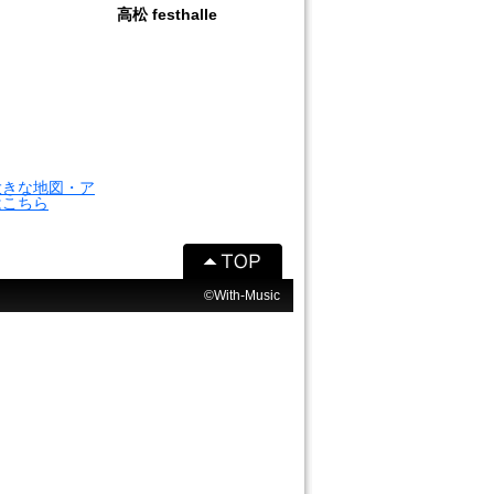
高松 festhalle
大きな地図・ア
はこちら
©With-Music