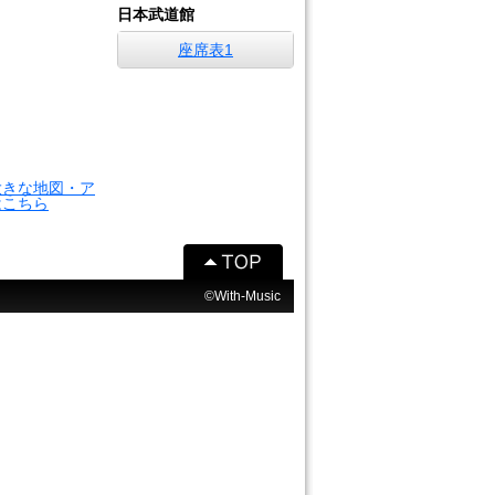
日本武道館
座席表1
大きな地図・ア
はこちら
©With-Music