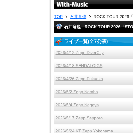
TOP
石井竜也
ROCK TOUR 2026「
石井竜也
-
ROCK TOUR 2026「STO
ライブ一覧(全7公演)
2026/4/12 Zepp DiverCity
2026/4/18 SENDAI GIGS
2026/4/26 Zepp Fukuoka
2026/5/2 Zepp Namba
2026/5/4 Zepp Nagoya
2026/5/17 Zepp Sapporo
2026/5/24 KT Zepp Yokohama