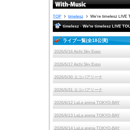
TOP
timelesz
We're timelesz LIV
timelesz
-
We're timelesz LIVE T
ライブ一覧(全18公演)
2026/5/16 Aichi Sky Expo
2026/5/17 Aichi Sky Expo
2026/5/30 エコパアリーナ
2026/5/31 エコパアリーナ
2026/6/12 LaLa arena TOKYO-BAY
2026/6/13 LaLa arena TOKYO-BAY
2026/6/14 LaLa arena TOKYO-BAY